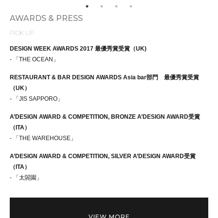
AWARDS & PRESS
PICK UP
DESIGN WEEK AWARDS 2017 最優秀賞受賞（UK)
- 「THE OCEAN」
RESTAURANT & BAR DESIGN AWARDS Asia bar部門 最優秀賞受賞
（UK）
- 「JIS SAPPORO」
A’DESIGN AWARD & COMPETITION, BRONZE A’DESIGN AWARD受賞
（ITA）
- 「THE WAREHOUSE」
A’DESIGN AWARD & COMPETITION, SILVER A’DESIGN AWARD受賞
（ITA）
- 「太閤園」
VIEW MORE