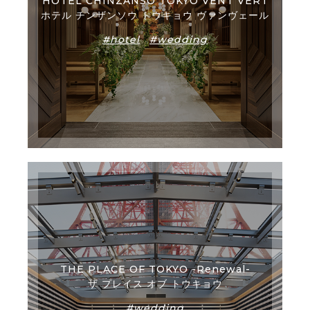
HOTEL CHINZANSO TOKYO VENT VERT
ホテル チンザンソウ トウキョウ ヴァンヴェール
#hotel
#wedding
THE PLACE OF TOKYO -Renewal-
ザ プレイス オブ トウキョウ
#wedding