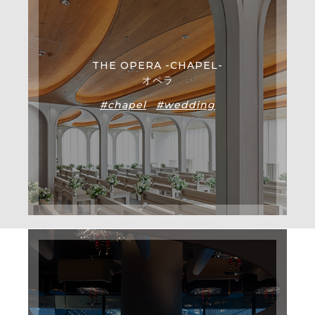
THE OPERA -CHAPEL-
オペラ
#chapel
#wedding