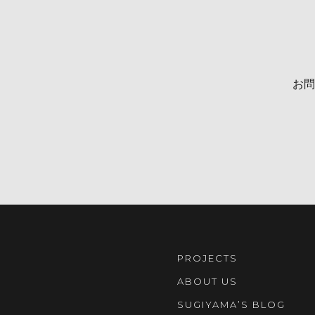
お問
PROJECTS
ABOUT US
SUGIYAMA’S BLOG