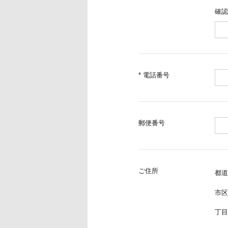
確認
* 電話番号
郵便番号
ご住所
都道
市区
丁目