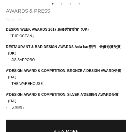
AWARDS & PRESS
PICK UP
DESIGN WEEK AWARDS 2017 最優秀賞受賞（UK)
- 「THE OCEAN」
RESTAURANT & BAR DESIGN AWARDS Asia bar部門 最優秀賞受賞
（UK）
- 「JIS SAPPORO」
A’DESIGN AWARD & COMPETITION, BRONZE A’DESIGN AWARD受賞
（ITA）
- 「THE WAREHOUSE」
A’DESIGN AWARD & COMPETITION, SILVER A’DESIGN AWARD受賞
（ITA）
- 「太閤園」
VIEW MORE