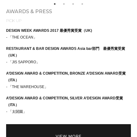
AWARDS & PRESS
PICK UP
DESIGN WEEK AWARDS 2017 最優秀賞受賞（UK)
- 「THE OCEAN」
RESTAURANT & BAR DESIGN AWARDS Asia bar部門 最優秀賞受賞
（UK）
- 「JIS SAPPORO」
A’DESIGN AWARD & COMPETITION, BRONZE A’DESIGN AWARD受賞
（ITA）
- 「THE WAREHOUSE」
A’DESIGN AWARD & COMPETITION, SILVER A’DESIGN AWARD受賞
（ITA）
- 「太閤園」
VIEW MORE