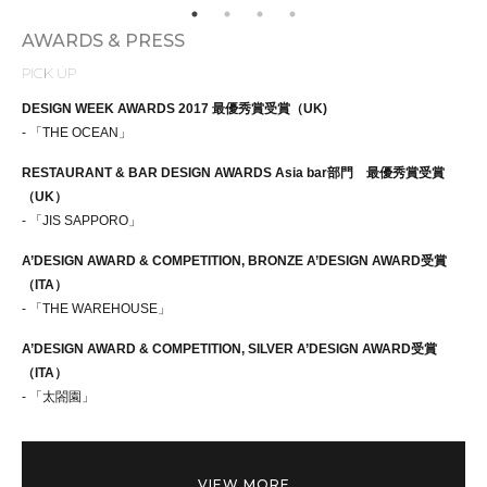
AWARDS & PRESS
PICK UP
DESIGN WEEK AWARDS 2017 最優秀賞受賞（UK)
- 「THE OCEAN」
RESTAURANT & BAR DESIGN AWARDS Asia bar部門 最優秀賞受賞
（UK）
- 「JIS SAPPORO」
A’DESIGN AWARD & COMPETITION, BRONZE A’DESIGN AWARD受賞
（ITA）
- 「THE WAREHOUSE」
A’DESIGN AWARD & COMPETITION, SILVER A’DESIGN AWARD受賞
（ITA）
- 「太閤園」
VIEW MORE