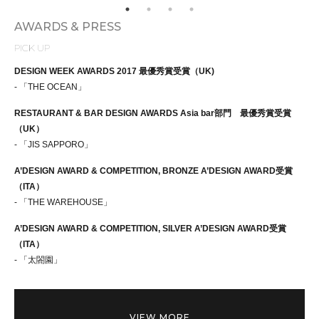
AWARDS & PRESS
PICK UP
DESIGN WEEK AWARDS 2017 最優秀賞受賞（UK)
- 「THE OCEAN」
RESTAURANT & BAR DESIGN AWARDS Asia bar部門 最優秀賞受賞
（UK）
- 「JIS SAPPORO」
A’DESIGN AWARD & COMPETITION, BRONZE A’DESIGN AWARD受賞
（ITA）
- 「THE WAREHOUSE」
A’DESIGN AWARD & COMPETITION, SILVER A’DESIGN AWARD受賞
（ITA）
- 「太閤園」
VIEW MORE