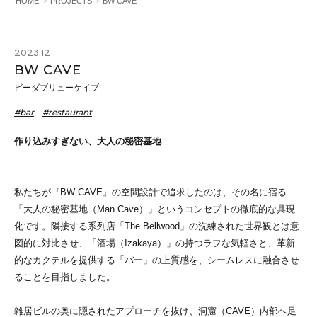
HOME
PROJECTS
BW CAVE
2023.12
BW CAVE
ビーダブリューケイブ
#bar
#restaurant
作り込みすぎない、大人の秘密基地
私たちが『BW CAVE』の空間設計で追求したのは、その名に宿る
「大人の秘密基地（Man Cave）」というコンセプトの徹底的な具現
化です。隣接する系列店「The Bellwood」の洗練された世界観とは意
図的に対比させ、「酒場（Izakaya）」の持つラフな気軽さと、革新
的なカクテルを提供する「バー」の上質感を、シームレスに融合させ
ることを目指しました。
雑居ビルの奥に隠されたアプローチを抜け、洞窟（CAVE）内部へ足