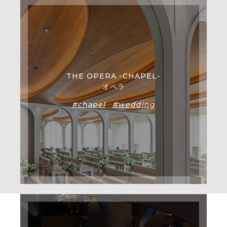
THE OPERA -CHAPEL-
オペラ
#chapel
#wedding