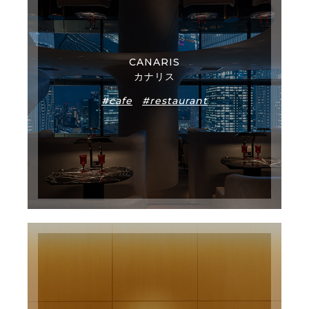
CANARIS
カナリス
#cafe
#restaurant