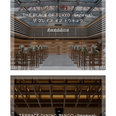
THE PLACE OF TOKYO -Renewal-
ザ プレイス オブ トウキョウ
#wedding
TERRACE DINING TANGO -Renewal-