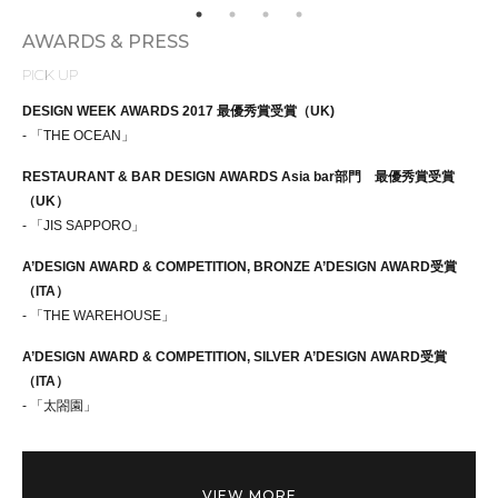
AWARDS & PRESS
PICK UP
DESIGN WEEK AWARDS 2017 最優秀賞受賞（UK)
- 「THE OCEAN」
RESTAURANT & BAR DESIGN AWARDS Asia bar部門 最優秀賞受賞
（UK）
- 「JIS SAPPORO」
A’DESIGN AWARD & COMPETITION, BRONZE A’DESIGN AWARD受賞
（ITA）
- 「THE WAREHOUSE」
A’DESIGN AWARD & COMPETITION, SILVER A’DESIGN AWARD受賞
（ITA）
- 「太閤園」
VIEW MORE