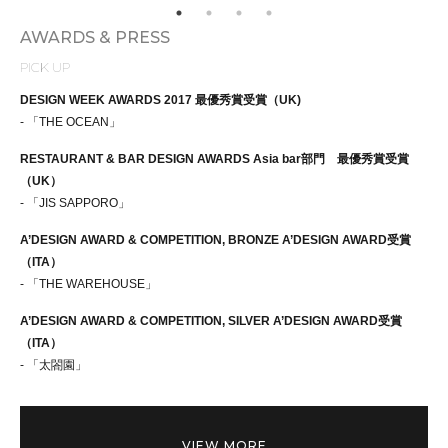
AWARDS & PRESS
PICK UP
DESIGN WEEK AWARDS 2017 最優秀賞受賞（UK)
- 「THE OCEAN」
RESTAURANT & BAR DESIGN AWARDS Asia bar部門 最優秀賞受賞
（UK）
- 「JIS SAPPORO」
A’DESIGN AWARD & COMPETITION, BRONZE A’DESIGN AWARD受賞
（ITA）
- 「THE WAREHOUSE」
A’DESIGN AWARD & COMPETITION, SILVER A’DESIGN AWARD受賞
（ITA）
- 「太閤園」
VIEW MORE