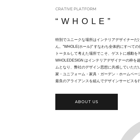
CRATIVE PLATFORM
“ W H O L E ”
特別でユニークな場所はインテリアデザイナーだ
ん。
"WHOLE(ホール)" すなわち全体的にすべての体
トータルして考えた場所でこそ、ゲストに感動を与
WHOLEDESIGN はインテリアデザイナーの枠
ムとなり、弊社のデザイン思想に共感していただ
家・ユニフォーム・家具・ガーデン・ホームペー
最良のアライアンスを組んでデザインサービスを
ABOUT US