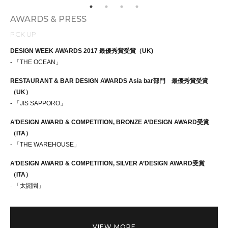
AWARDS & PRESS
PICK UP
DESIGN WEEK AWARDS 2017 最優秀賞受賞（UK)
- 「THE OCEAN」
RESTAURANT & BAR DESIGN AWARDS Asia bar部門 最優秀賞受賞
（UK）
- 「JIS SAPPORO」
A’DESIGN AWARD & COMPETITION, BRONZE A’DESIGN AWARD受賞
（ITA）
- 「THE WAREHOUSE」
A’DESIGN AWARD & COMPETITION, SILVER A’DESIGN AWARD受賞
（ITA）
- 「太閤園」
VIEW MORE