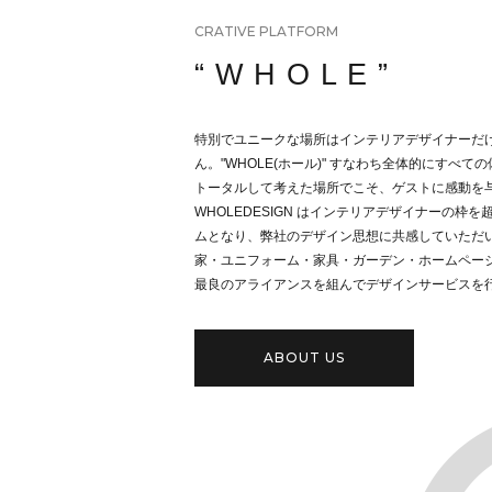
CRATIVE PLATFORM
“ W H O L E ”
特別でユニークな場所はインテリアデザイナーだ
ん。
"WHOLE(ホール)" すなわち全体的にすべての体
トータルして考えた場所でこそ、ゲストに感動を与
WHOLEDESIGN はインテリアデザイナーの枠
ムとなり、弊社のデザイン思想に共感していただ
家・ユニフォーム・家具・ガーデン・ホームペー
最良のアライアンスを組んでデザインサービスを
ABOUT US