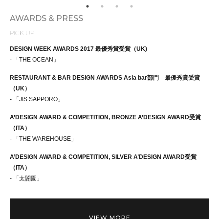
AWARDS & PRESS
PICK UP
DESIGN WEEK AWARDS 2017 最優秀賞受賞（UK)
- 「THE OCEAN」
RESTAURANT & BAR DESIGN AWARDS Asia bar部門 最優秀賞受賞
（UK）
- 「JIS SAPPORO」
A’DESIGN AWARD & COMPETITION, BRONZE A’DESIGN AWARD受賞
（ITA）
- 「THE WAREHOUSE」
A’DESIGN AWARD & COMPETITION, SILVER A’DESIGN AWARD受賞
（ITA）
- 「太閤園」
VIEW MORE