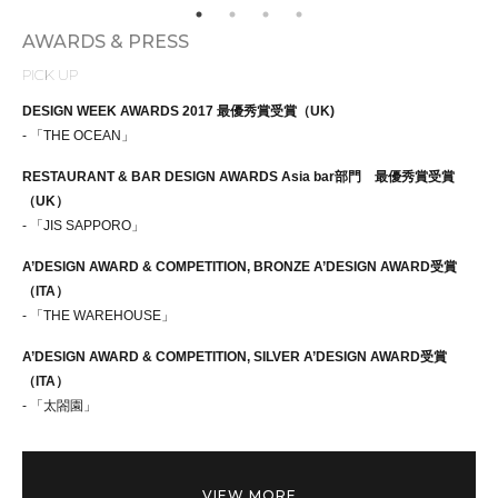
AWARDS & PRESS
PICK UP
DESIGN WEEK AWARDS 2017 最優秀賞受賞（UK)
- 「THE OCEAN」
RESTAURANT & BAR DESIGN AWARDS Asia bar部門 最優秀賞受賞
（UK）
- 「JIS SAPPORO」
A’DESIGN AWARD & COMPETITION, BRONZE A’DESIGN AWARD受賞
（ITA）
- 「THE WAREHOUSE」
A’DESIGN AWARD & COMPETITION, SILVER A’DESIGN AWARD受賞
（ITA）
- 「太閤園」
VIEW MORE