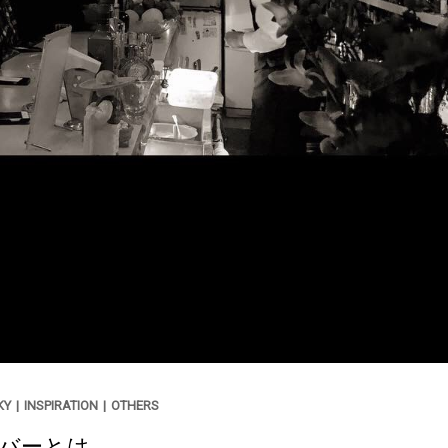
KY
|
INSPIRATION
|
OTHERS
バーとは