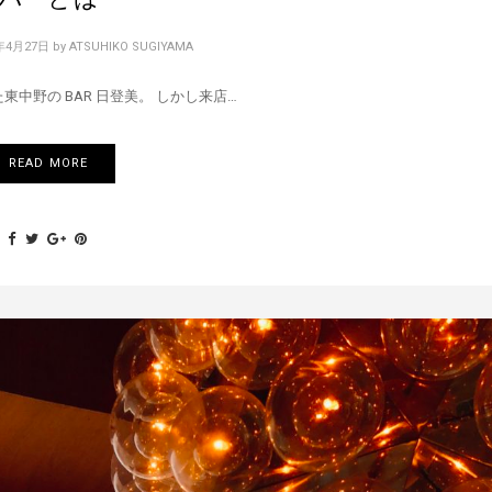
年4月27日
by
ATSUHIKO SUGIYAMA
東中野の BAR 日登美。 しかし来店…
READ MORE