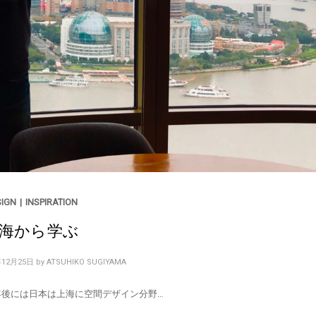
SIGN
|
INSPIRATION
海から学ぶ
年12月25日
by
ATSUHIKO SUGIYAMA
0年後には日本は上海に空間デザイン分野…