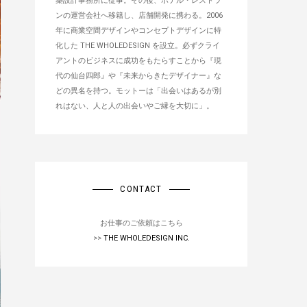
築設計事務所に従事。その後、ホテル・レストラ
ンの運営会社へ移籍し、店舗開発に携わる。2006
年に商業空間デザインやコンセプトデザインに特
化した THE WHOLEDESIGN を設立。必ずクライ
アントのビジネスに成功をもたらすことから『現
代の仙台四郎』や『未来からきたデザイナー』な
どの異名を持つ。モットーは「出会いはあるが別
れはない、人と人の出会いやご縁を大切に」。
CONTACT
お仕事のご依頼はこちら
>>
THE WHOLEDESIGN INC.