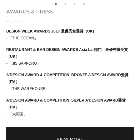
AWARDS & PRESS
PICK UP
DESIGN WEEK AWARDS 2017 最優秀賞受賞（UK)
- 「THE OCEAN」
RESTAURANT & BAR DESIGN AWARDS Asia bar部門 最優秀賞受賞
（UK）
- 「JIS SAPPORO」
A’DESIGN AWARD & COMPETITION, BRONZE A’DESIGN AWARD受賞
（ITA）
- 「THE WAREHOUSE」
A’DESIGN AWARD & COMPETITION, SILVER A’DESIGN AWARD受賞
（ITA）
- 「太閤園」
VIEW MORE