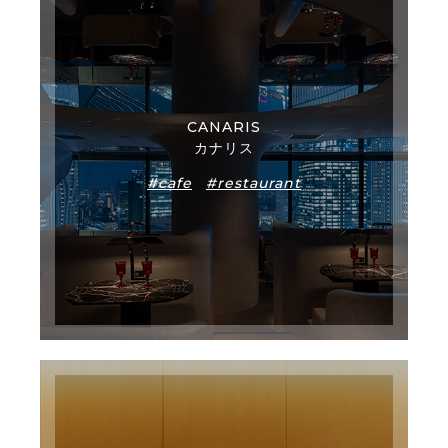
CANARIS
カナリス
#cafe
#restaurant