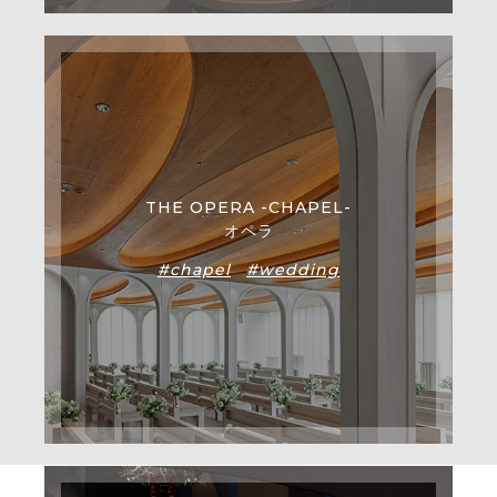
THE OPERA -CHAPEL-
オペラ
#chapel
#wedding