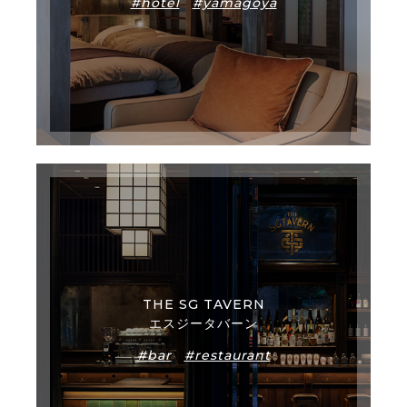
#hotel
#yamagoya
THE SG TAVERN
エスジータバーン
#bar
#restaurant