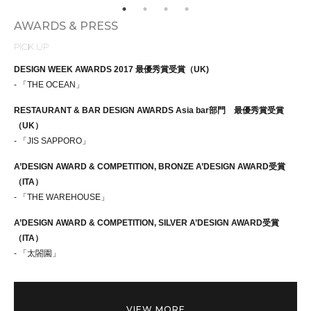
AWARDS & PRESS
PICK UP
DESIGN WEEK AWARDS 2017 最優秀賞受賞（UK)
- 「THE OCEAN」
RESTAURANT & BAR DESIGN AWARDS Asia bar部門 最優秀賞受賞
（UK）
- 「JIS SAPPORO」
A’DESIGN AWARD & COMPETITION, BRONZE A’DESIGN AWARD受賞
（ITA）
- 「THE WAREHOUSE」
A’DESIGN AWARD & COMPETITION, SILVER A’DESIGN AWARD受賞
（ITA）
- 「太閤園」
VIEW MORE