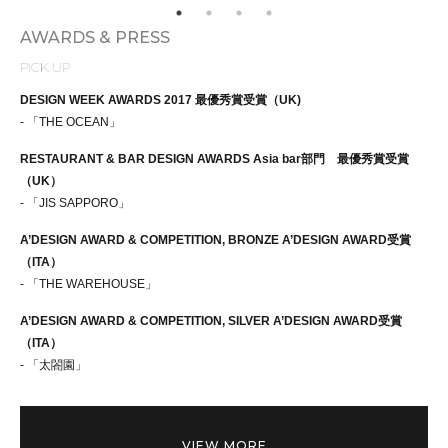
AWARDS & PRESS
PICK UP
DESIGN WEEK AWARDS 2017 最優秀賞受賞（UK)
- 「THE OCEAN」
RESTAURANT & BAR DESIGN AWARDS Asia bar部門 最優秀賞受賞
（UK）
- 「JIS SAPPORO」
A’DESIGN AWARD & COMPETITION, BRONZE A’DESIGN AWARD受賞
（ITA）
- 「THE WAREHOUSE」
A’DESIGN AWARD & COMPETITION, SILVER A’DESIGN AWARD受賞
（ITA）
- 「太閤園」
VIEW MORE