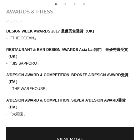
AWARDS & PRESS
PICK UP
DESIGN WEEK AWARDS 2017 最優秀賞受賞（UK)
- 「THE OCEAN」
RESTAURANT & BAR DESIGN AWARDS Asia bar部門 最優秀賞受賞
（UK）
- 「JIS SAPPORO」
A’DESIGN AWARD & COMPETITION, BRONZE A’DESIGN AWARD受賞
（ITA）
- 「THE WAREHOUSE」
A’DESIGN AWARD & COMPETITION, SILVER A’DESIGN AWARD受賞
（ITA）
- 「太閤園」
VIEW MORE