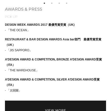
AWARDS & PRESS
PICK UP
DESIGN WEEK AWARDS 2017 最優秀賞受賞（UK)
- 「THE OCEAN」
RESTAURANT & BAR DESIGN AWARDS Asia bar部門 最優秀賞受賞
（UK）
- 「JIS SAPPORO」
A’DESIGN AWARD & COMPETITION, BRONZE A’DESIGN AWARD受賞
（ITA）
- 「THE WAREHOUSE」
A’DESIGN AWARD & COMPETITION, SILVER A’DESIGN AWARD受賞
（ITA）
- 「太閤園」
VIEW MORE