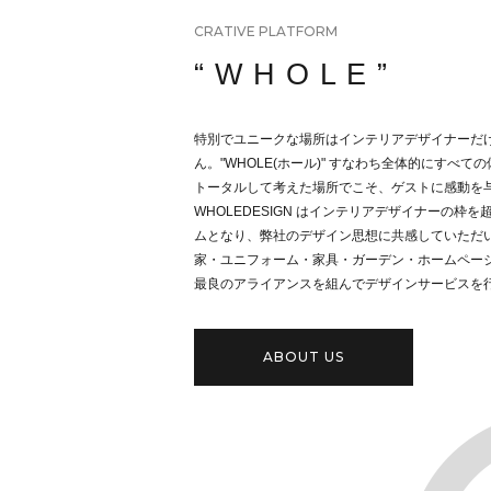
CRATIVE PLATFORM
“ W H O L E ”
特別でユニークな場所はインテリアデザイナーだ
ん。
"WHOLE(ホール)" すなわち全体的にすべての体
トータルして考えた場所でこそ、ゲストに感動を与
WHOLEDESIGN はインテリアデザイナーの枠
ムとなり、弊社のデザイン思想に共感していただ
家・ユニフォーム・家具・ガーデン・ホームペー
最良のアライアンスを組んでデザインサービスを
ABOUT US