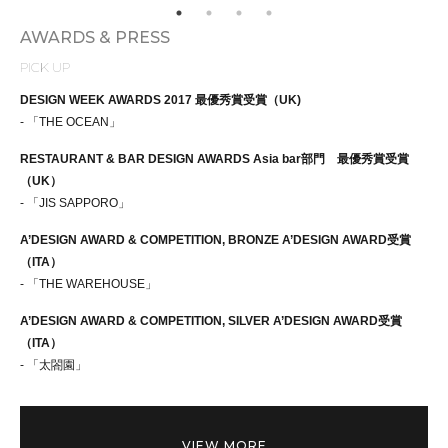
AWARDS & PRESS
PICK UP
DESIGN WEEK AWARDS 2017 最優秀賞受賞（UK)
- 「THE OCEAN」
RESTAURANT & BAR DESIGN AWARDS Asia bar部門 最優秀賞受賞
（UK）
- 「JIS SAPPORO」
A’DESIGN AWARD & COMPETITION, BRONZE A’DESIGN AWARD受賞
（ITA）
- 「THE WAREHOUSE」
A’DESIGN AWARD & COMPETITION, SILVER A’DESIGN AWARD受賞
（ITA）
- 「太閤園」
VIEW MORE