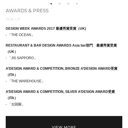
AWARDS & PRESS
PICK UP
DESIGN WEEK AWARDS 2017 最優秀賞受賞（UK)
- 「THE OCEAN」
RESTAURANT & BAR DESIGN AWARDS Asia bar部門 最優秀賞受賞
（UK）
- 「JIS SAPPORO」
A’DESIGN AWARD & COMPETITION, BRONZE A’DESIGN AWARD受賞
（ITA）
- 「THE WAREHOUSE」
A’DESIGN AWARD & COMPETITION, SILVER A’DESIGN AWARD受賞
（ITA）
- 「太閤園」
VIEW MORE