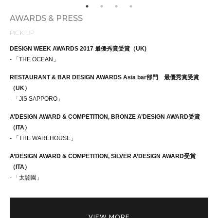
AWARDS & PRESS
PICK UP
DESIGN WEEK AWARDS 2017 最優秀賞受賞（UK)
- 「THE OCEAN」
RESTAURANT & BAR DESIGN AWARDS Asia bar部門 最優秀賞受賞
（UK）
- 「JIS SAPPORO」
A’DESIGN AWARD & COMPETITION, BRONZE A’DESIGN AWARD受賞
（ITA）
- 「THE WAREHOUSE」
A’DESIGN AWARD & COMPETITION, SILVER A’DESIGN AWARD受賞
（ITA）
- 「太閤園」
VIEW MORE