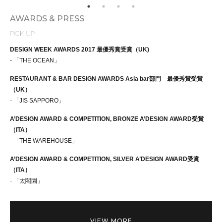
AWARDS & PRESS
PICK UP
DESIGN WEEK AWARDS 2017 最優秀賞受賞（UK)
- 「THE OCEAN」
RESTAURANT & BAR DESIGN AWARDS Asia bar部門 最優秀賞受賞
（UK）
- 「JIS SAPPORO」
A’DESIGN AWARD & COMPETITION, BRONZE A’DESIGN AWARD受賞
（ITA）
- 「THE WAREHOUSE」
A’DESIGN AWARD & COMPETITION, SILVER A’DESIGN AWARD受賞
（ITA）
- 「太閤園」
VIEW MORE