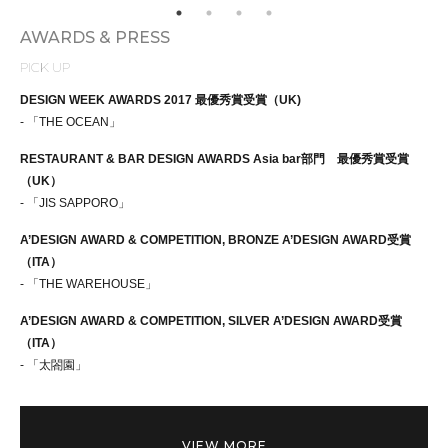
AWARDS & PRESS
PICK UP
DESIGN WEEK AWARDS 2017 最優秀賞受賞（UK)
- 「THE OCEAN」
RESTAURANT & BAR DESIGN AWARDS Asia bar部門 最優秀賞受賞
（UK）
- 「JIS SAPPORO」
A’DESIGN AWARD & COMPETITION, BRONZE A’DESIGN AWARD受賞
（ITA）
- 「THE WAREHOUSE」
A’DESIGN AWARD & COMPETITION, SILVER A’DESIGN AWARD受賞
（ITA）
- 「太閤園」
VIEW MORE