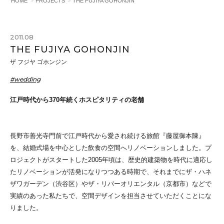
HOME
PROJECTS
THE FUJIYA GOHONJIN
2011.08
THE FUJIYA GOHONJIN
ザ フジヤ ゴホンジン
#wedding
江戸時代から370年続くホスピタリティの老舗
長野市善光寺門前で江戸時代から愛され続ける旅館『藤屋御本陳』
を、結婚式場を中心とした飲食の空間へリノベーションしました。プ
ロジェクトがスタートした2005年頃は、歴史的建築物を時代に適応し
たリノベーションが活発になりつつある時期で、それまでにザ・ハネ
ザワガーデン（渋谷区）やザ・リバーオリエンタル（京都市）などで
実績のあった私たちで、空間デザインを担当させていただくことにな
りました。