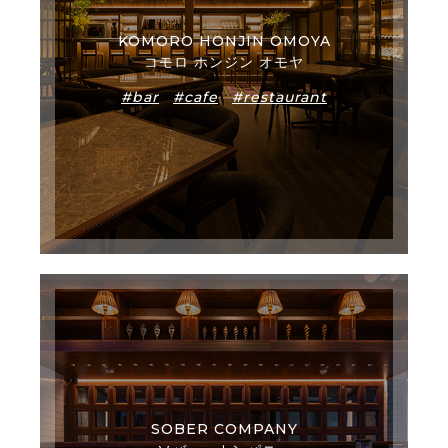
KOMORO HONJIN OMOYA
コモロ ホンジン オモヤ
#bar
#cafe
#restaurant
SOBER COMPANY