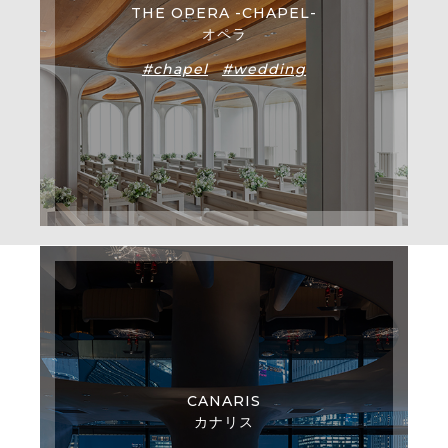
THE OPERA -CHAPEL-
オペラ
#chapel
#wedding
CANARIS
カナリス