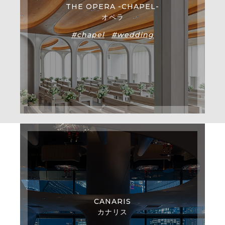
THE OPERA -CHAPEL-
オペラ
#chapel
#wedding
CANARIS
カナリス