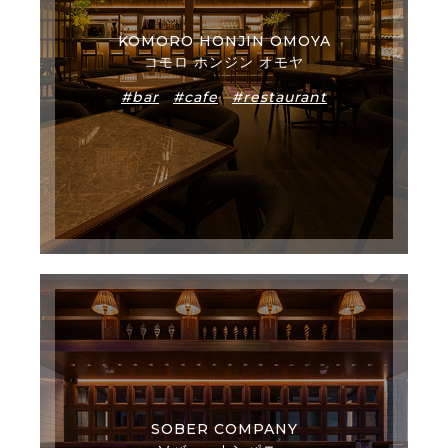
KOMORO HONJIN OMOYA
コモロ ホンジン オモヤ
#bar
#cafe
#restaurant
SOBER COMPANY