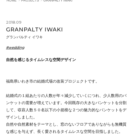
HOME
PROJECTS
GRANPALTY IWAKI
2018.09
GRANPALTY IWAKI
グランパルティ イワキ
#wedding
自然を感じるタイムレスな空間デザイン
福島県いわき市の結婚式場の改装プロジェクトです。
結婚式の１組あたりの人数が年々減少していくにつれ、少人数用のバ
ンケットの需要が増えています。今回既存の大きなバンケットを分割
して、収容人数５０名以下の小規模な２つの魅力的なバンケットをデ
ザインしました。
自然や自然素材をテーマとし、窓のないフロアでありながらも無機質
な感じを与えず、長く愛されるタイムレスな空間を目指しました。