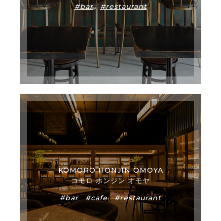
#bar
#restaurant
KOMORO HONJIN OMOYA
コモロ ホンジン オモヤ
#bar
#cafe
#restaurant