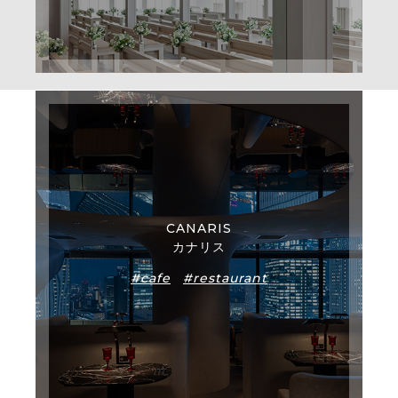
CANARIS
カナリス
#cafe
#restaurant