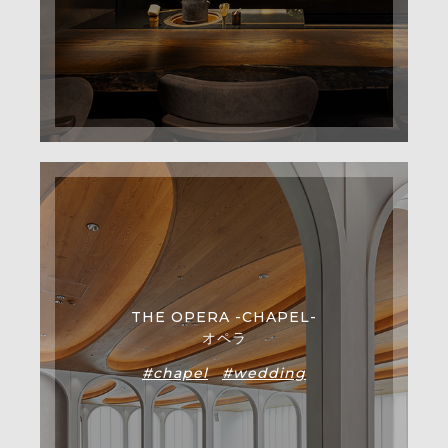
THE OPERA -CHAPEL-
オペラ
#chapel
#wedding