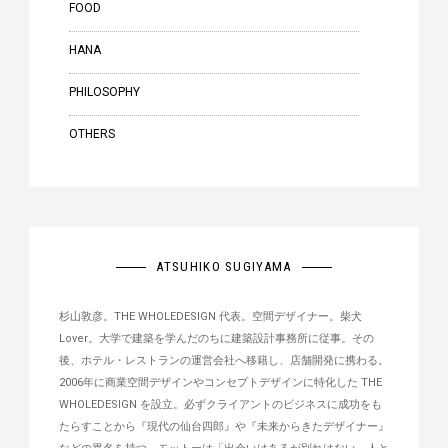
FOOD
HANA
PHILOSOPHY
OTHERS
ATSUHIKO SUGIYAMA
杉山敦彦。THE WHOLEDESIGN 代表。空間デザイナー。柴犬
Lover。大学で建築を学んだのちに建築設計事務所に従事。その
後、ホテル・レストランの運営会社へ移籍し、店舗開発に携わる。
2006年に商業空間デザインやコンセプトデザインに特化した THE
WHOLEDESIGN を設立。必ずクライアントのビジネスに成功をも
たらすことから『現代の仙台四郎』や『未来からきたデザイナー』