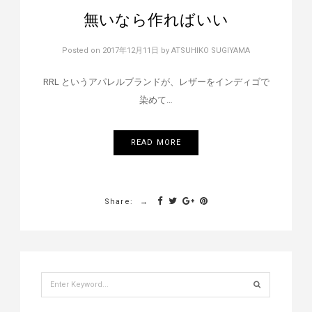
無いなら作ればいい
Posted on
2017年12月11日
by
ATSUHIKO SUGIYAMA
RRL というアパレルブランドが、レザーをインディゴで
染めて…
READ MORE
Share:
Search
for: