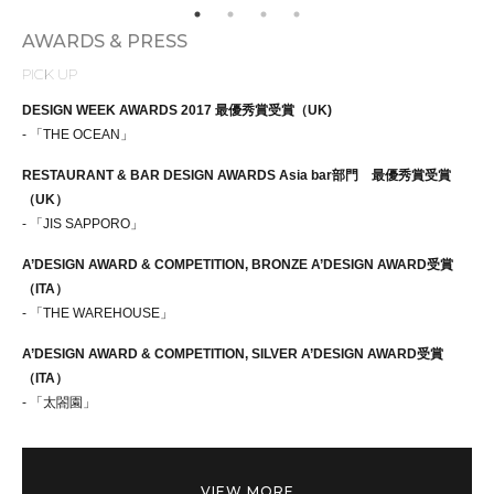
AWARDS & PRESS
PICK UP
DESIGN WEEK AWARDS 2017 最優秀賞受賞（UK)
- 「THE OCEAN」
RESTAURANT & BAR DESIGN AWARDS Asia bar部門 最優秀賞受賞
（UK）
- 「JIS SAPPORO」
A’DESIGN AWARD & COMPETITION, BRONZE A’DESIGN AWARD受賞
（ITA）
- 「THE WAREHOUSE」
A’DESIGN AWARD & COMPETITION, SILVER A’DESIGN AWARD受賞
（ITA）
- 「太閤園」
VIEW MORE