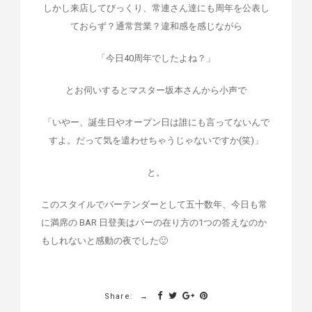
しかし来店してびっくり、常連さん達にも周年を公表し
ておらず？通常営業？違和感を感じながら
「今日40周年でしたよね？」
とお伺いするとマスター坂本さんから小声で
「いやー、誕生日やオープン日は誰にも言ってないんで
すよ。だって気を遣わせちゃうじゃないですか(笑)」
と。
このスタイルでバーテンダーとして五十数年、今日も常
に満席の BAR 日登美はバーの在り方の1つの答えなのか
もしれないと感動の夜でした🙂
Share: