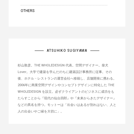
OTHERS
ATSUHIKO SUGIYAMA
杉山敦彦。THE WHOLEDESIGN 代表。空間デザイナー。柴犬
Lover。大学で建築を学んだのちに建築設計事務所に従事。その
後、ホテル・レストランの運営会社へ移籍し、店舗開発に携わる。
2006年に商業空間デザインやコンセプトデザインに特化した THE
WHOLEDESIGN を設立。必ずクライアントのビジネスに成功をも
たらすことから『現代の仙台四郎』や『未来からきたデザイナー』
などの異名を持つ。モットーは「出会いはあるが別れはない、人と
人の出会いやご縁を大切に」。