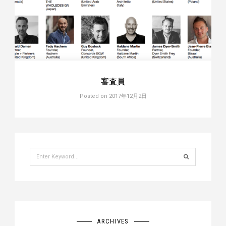
審査員
Posted on
2017年12月2日
Search
for:
ARCHIVES