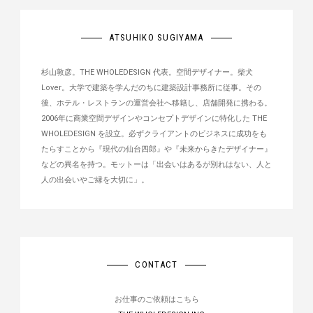
ATSUHIKO SUGIYAMA
杉山敦彦。THE WHOLEDESIGN 代表。空間デザイナー。柴犬
Lover。大学で建築を学んだのちに建築設計事務所に従事。その
後、ホテル・レストランの運営会社へ移籍し、店舗開発に携わる。
2006年に商業空間デザインやコンセプトデザインに特化した THE
WHOLEDESIGN を設立。必ずクライアントのビジネスに成功をも
たらすことから『現代の仙台四郎』や『未来からきたデザイナー』
などの異名を持つ。モットーは「出会いはあるが別れはない、人と
人の出会いやご縁を大切に」。
CONTACT
お仕事のご依頼はこちら