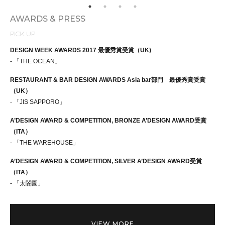
AWARDS & PRESS
PICK UP
DESIGN WEEK AWARDS 2017 最優秀賞受賞（UK)
- 「THE OCEAN」
RESTAURANT & BAR DESIGN AWARDS Asia bar部門 最優秀賞受賞
（UK）
- 「JIS SAPPORO」
A’DESIGN AWARD & COMPETITION, BRONZE A’DESIGN AWARD受賞
（ITA）
- 「THE WAREHOUSE」
A’DESIGN AWARD & COMPETITION, SILVER A’DESIGN AWARD受賞
（ITA）
- 「太閤園」
VIEW MORE